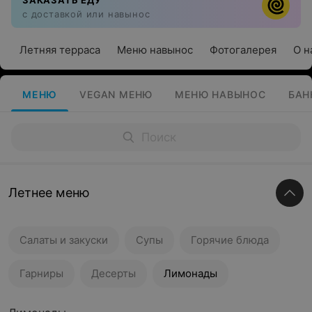
ЗАКАЗАТЬ ЕДУ
с доставкой или навынос
Летняя терраса
Меню навынос
Фотогалерея
О н
МЕНЮ
VEGAN МЕНЮ
МЕНЮ НАВЫНОС
БАН
Летнее меню
Салаты и закуски
Супы
Горячие блюда
Гарниры
Десерты
Лимонады