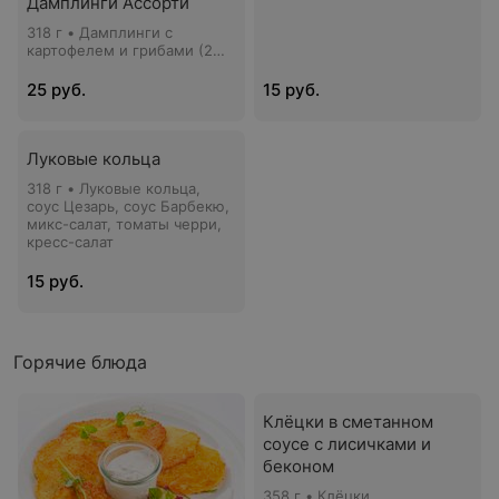
Дамплинги Ассорти
318 г • Дамплинги с
картофелем и грибами (2
шт), дамплинги с
баклажаном и перцем (2
25 руб.
15 руб.
шт), дамплинги с тофу и
шпинатом (2 шт), соус
Восточный, соус Манго,
соус сладкий Чили
Луковые кольца
318 г • Луковые кольца,
соус Цезарь, соус Барбекю,
микс-салат, томаты черри,
кресс-салат
15 руб.
Горячие блюда
Клёцки в сметанном
соусе с лисичками и
беконом
358 г • Клёцки