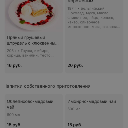
мороженым
187 г • Бельгийский
шоколад, мука, масло
сливочное, яйцо, коньяк,
какао, сливочное
мороженое, мята, сахарная
пудра, мармелад
апельсиновый: апельсин,
Пряный грушевый
сахар, анис, корица
штрудель с клюквенным
соусом
208 г • Груша, имбирь,
корица, ванилин, тесто
слоеное, клюквенный соус,
мята, сахарная пудра,
16 руб.
20 руб.
мороженное сливочное
Напитки собственного приготовления
Облепихово-медовый
Имбирно-медовый чай
чай
600 мл
600 мл
15 руб.
15 руб.