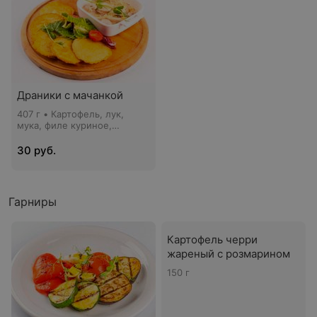
Драники с мачанкой
407 г • Картофель, лук,
мука, филе куриное,
колбаски из свинины,
шампиньоны, лук репчатый,
30 руб.
сливки 33%, микс-салат,
томат черри, кресс-салат
Гарниры
Картофель черри
жареный с розмарином
150 г