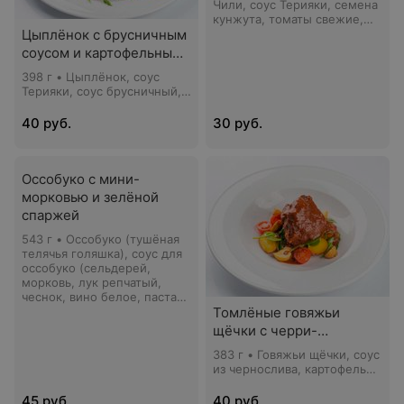
Чили, соус Терияки, семена
кунжута, томаты свежие,
Цыплёнок с брусничным
огурцы свежие, перец
сладкий, стебли сельдерея,
соусом и картофельными
лук красный, масло
рости
398 г • Цыплёнок, соус
оливковое, уксус
Терияки, соус брусничный,
бальзамический, соус
картофельные рости, микс-
Барбекю
салат, томаты черри,
40 руб.
30 руб.
варенье из сосновых шишек
Оссобуко с мини-
морковью и зелёной
спаржей
543 г • Оссобуко (тушёная
телячья голяшка), соус для
оссобуко (сельдерей,
морковь, лук репчатый,
чеснок, вино белое, паста
томатная, розмарин), мини-
Томлёные говяжьи
морковь, спаржа зелёная,
щёчки с черри-
микс-салат, томат черри,
картофелем и овощами
кресс-салат
383 г • Говяжьи щёчки, соус
из чернослива, картофель
черри, шампиньоны, томат
черри, шпинат свежий,
45 руб.
40 руб.