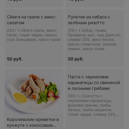
чеснок, кресс-салат
Сёмга на гриле с микс-
Рулетик из сибаса с
салатом
зелёным ризотто
223 г • Сёмга гриль, микс-
318 г • Сибас, травы
салат, томат черри, лимон,
Прованса, рис, сыр Джюгас,
соус Бальзамик, кресс-салат
сливки 33%, вино белое,
масло сливочное, шпинат,
лимон, кресс-салат
50 руб.
50 руб.
Паста с чернилами
каракатицы со свининой
и лесными грибами
293 г • Спагетти с
чернилами каракатицы,
вырезка свиная, грибы
белые, грибы вешенки,
томат черри, сливки 33%,
Королевские креветки в
вино белое, сыр Джюгас,
кресс-салат
кунжуте с кокосовым