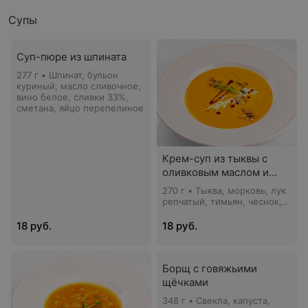
Супы
Суп-пюре из шпината
277 г • Шпинат, бульон
куриный, масло сливочное,
вино белое, сливки 33%,
сметана, яйцо перепелиное
Крем-суп из тыквы с
оливковым маслом и
тыквенными семечками
270 г • Тыква, морковь, лук
репчатый, тимьян, чеснок,
сливки 33%, масло
оливковое, сыр Джюгас,
18 руб.
18 руб.
семена тыквы
Борщ с говяжьими
щёчками
348 г • Свекла, капуста,