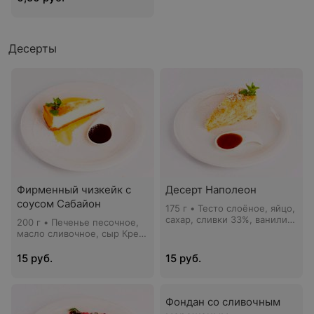
Десерты
Фирменный чизкейк с
Десерт Наполеон
соусом Сабайон
175 г • Тесто слоёное, яйцо,
сахар, сливки 33%, ванилин,
200 г • Печенье песочное,
топпинг карамельный,
масло сливочное, сыр Крем
сахарная пудра, мята
Чиз, яйцо, молоко
сгущённое, сметана,
15 руб.
15 руб.
корица, ванилин, топпинг
шоколадный, какао,
сахарная пудра, мята
Фондан со сливочным