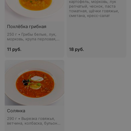
картофель, морковь, лук
репчатый, чеснок, паста
томатная, щёчки говяжьи,
сметана, кресс-салат
Похлёбка грибная
250 г • Грибы белые, лук,
морковь, крупа перловая,
масло растительное
11 руб.
18 руб.
Солянка
290 г • Вырезка говяжья,
ветчина, колбаска, бульон
куриный, лук репчатый,