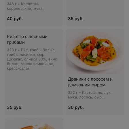
рисом
348 г • Креветки
королевские, мука
пшеничная, яйцо куриное,
сухари панировочные,
40 руб.
35 руб.
кунжут, соус сладкий Чили,
рис-микс, кокосовое
молоко, сливки 33%, микс-
салат, томат черри, соус
Ризотто с лесными
Манго, кресс-салат
грибами
323 г • Рис, грибы белые,
грибы лисички, сыр
Джюгас, сливки 33%, вино
белое, масло сливочное,
кресс-салат
Драники с лососем и
домашним сыром
352 г • Картофель, лук,
мука, лосось, сыр
домашний, микс-салат,
томат черри, соус Песто,
35 руб.
30 руб.
кресс-салат