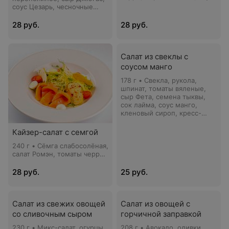
песто, медово-горчичная
соус Цезарь, чесночные
заправка, кресс-салат
гренки, кресс-салат
28 руб.
28 руб.
Салат из свеклы с
соусом манго
178 г • Свекла, рукола,
шпинат, томаты вяленые,
сыр Фета, семена тыквы,
сок лайма, соус манго,
кленовый сироп, кресс-
салат
Кайзер-салат с семгой
240 г • Сёмга слабосолёная,
салат Ромэн, томаты черри,
яйцо перепелиное, сыр
Джюгас, соус Цезарь,
28 руб.
25 руб.
чесночные гренки
Салат из свежих овощей
Салат из овощей с
со сливочным сыром
горчичной заправкой
230 г • Микс-салат, огурцы
208 г • Авокадо, оливки,