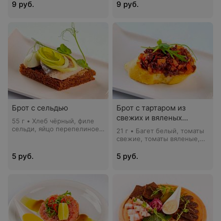
салат
9 руб.
9 руб.
Брот с сельдью
Брот с тартаром из
свежих и вяленых
55 г • Хлеб чёрный, филе
томатов
сельди, яйцо перепелиное,
21 г • Багет белый, томаты
лук-порей, соус Цезарь,
свежие, томаты вяленые,
хрен, горчица французская
соус Песто
5 руб.
5 руб.