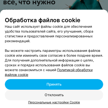
Обработка файлов cookie
Наш сайт использует файлы cookie для обеспечения
удобства пользователей сайта, его улучшения, сбора
статистики и предоставления персонализированных
рекомендаций.
Вы можете настроить параметры использования файлов
cookie или изменить свое согласие в более позднее время.
О проекте
Новости проекта
Размещение рекламы
Для получения дополнительной информации о целях,
Вакансии
Публичный договор
Способы оплаты
сроках и порядке использования файлов cookie вы
можете ознакомиться с нашей
Политикой обработки
Публичный договор по использованию сервиса
файлов cookie
«Афиша»
Пользовательское соглашение
Принять
Написать в поддержку
Отклонить
Связаться по вопросам сотрудничества
Персональные настройки Cookie
Написать руководителю relax.by