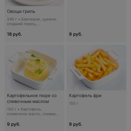
Овощи гриль
240 г • Баклажан, цукини,
сладкий перец,
шампиньоны, тимьян, соус
Песто
18 руб.
9 руб.
Картофельное пюре со
Картофель фри
сливочным маслом
150 г
150 г • Картофель,
сливочное масло, сливки
33%
9 руб.
9 руб.