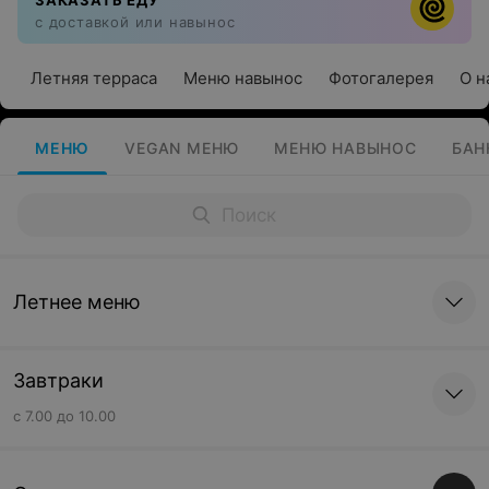
ЗАКАЗАТЬ ЕДУ
с доставкой или навынос
Летняя терраса
Меню навынос
Фотогалерея
О н
МЕНЮ
VEGAN МЕНЮ
МЕНЮ НАВЫНОС
БАН
Летнее меню
Завтраки
с 7.00 до 10.00