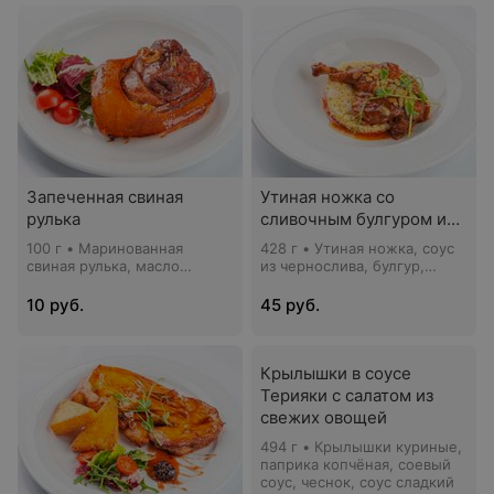
Запеченная свиная
Утиная ножка со
рулька
сливочным булгуром и
белыми грибами
100 г • Маринованная
428 г • Утиная ножка, соус
свиная рулька, масло
из чернослива, булгур,
растительное, соус
грибы белые, сливки 33%,
Барбекю
семена тыквы, брусничный
10 руб.
45 руб.
соус, кресс-салат
Крылышки в соусе
Терияки с салатом из
свежих овощей
494 г • Крылышки куриные,
паприка копчёная, соевый
соус, чеснок, соус сладкий