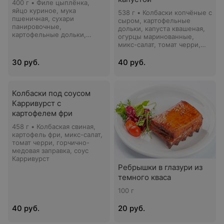
400 г • Филе цыплёнка,
яйцо куриное, мука
538 г • Колбаски копчёные с
пшеничная, сухари
сыром, картофельные
панировочные,
дольки, капуста квашеная,
картофельные дольки,
огурцы маринованные,
масло зелёное, томат
микс-салат, томат черри,
черри, лимон
горчично-медовая заправка,
кетчуп
30 руб.
40 руб.
Колбаски под соусом
Карривурст с
картофелем фри
458 г • Колбаская свиная,
картофель фри, микс-салат,
томат черри, горчично-
медовая заправка, соус
Карривурст
Ребрышки в глазури из
темного кваса
100 г
40 руб.
20 руб.