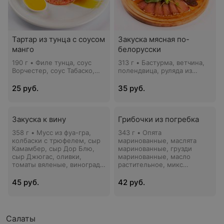
Тартар из тунца с соусом
Закуска мясная по-
манго
белорусски
190 г • Филе тунца, соус
313 г • Бастурма, ветчина,
Ворчестер, соус Табаско,
полендвица, руляда из
соус соевый, масло
птицы, говядина
оливковое, рукола, перец
сыровяленая, вяленый
25 руб.
35 руб.
чили, кунжут, лайм, соус
окорок, грудинка, томат
манго, масло тыквенное
черри, огурцы
маринованные, лук
Закуска к вину
красный, маслины, хрен
Грибочки из погребка
358 г • Мусс из фуа-гра,
343 г • Опята
колбаски с трюфелем, сыр
маринованные, маслята
Камамбер, сыр Дор Блю,
маринованные, грузди
сыр Джюгас, оливки,
маринованные, масло
томаты вяленые, виноград,
растительное, микс
мята свежая, французский
маринованного лука, микс-
багет, мармелад
салат, томат черри
45 руб.
42 руб.
апельсиновый: апельсин,
сахар, анис, корица
Салаты