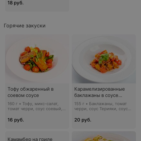
огурцы маринованные, соус
18 руб.
томатный, сметана,
маслины, лимон
Горячие закуски
Тофу обжаренный в
Карамелизированные
соевом соусе
баклажаны в соусе
Терияки
160 г • Тофу, микс-салат,
155 г • Баклажаны, томат
томат черри, соус соевый,
черри, соус Терияки, соус
виный уксус, сахар, кресс-
сладкий Чили, кунжут, кинза
салат
16 руб.
20 руб.
Камамбер на гриле