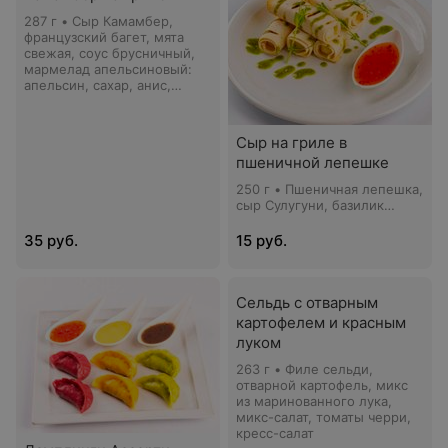
287 г • Сыр Камамбер,
французский багет, мята
свежая, соус брусничный,
мармелад апельсиновый:
апельсин, сахар, анис,
корица
Сыр на гриле в
пшеничной лепешке
250 г • Пшеничная лепешка,
сыр Сулугуни, базилик
свежий, кресс-салат, соус
сладкий Чили
35 руб.
15 руб.
Сельдь с отварным
картофелем и красным
луком
263 г • Филе сельди,
отварной картофель, микс
из маринованного лука,
микс-салат, томаты черри,
кресс-салат