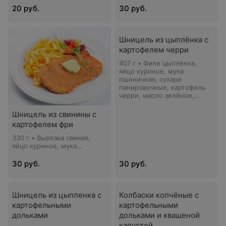
луковые чипсы
20 руб.
30 руб.
Шницель из цыплёнка с
картофелем черри
407 г • Филе цыплёнка,
яйцо куриное, мука
пшеничная, сухари
панировочные, картофель
черри, масло зелёное,
томат черри, микс-салат,
лимон, соус Сальса, кресс-
Шницель из свинины с
салат
картофелем фри
330 г • Вырезка свиная,
яйцо куриное, мука
пшеничная, сухари
панировочные, картофель
30 руб.
30 руб.
фри, масло зеленое, томат
черри, микс-салат, лимон
Шницель из цыпленка с
Колбаски копчёные с
картофельными
картофельными
дольками
дольками и квашеной
капустой