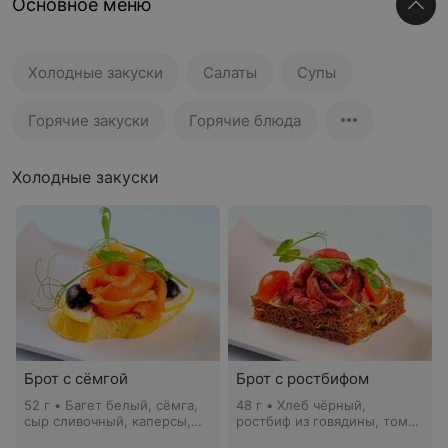
Основное меню
Холодные закуски
Салаты
Супы
Горячие закуски
Горячие блюда
Холодные закуски
Брот с сёмгой
Брот с ростбифом
52 г • Багет белый, сёмга,
48 г • Хлеб чёрный,
сыр сливочный, каперсы,
ростбиф из говядины, томат
майонез, кресс-салат
черри, соус тар-тар, кресс-