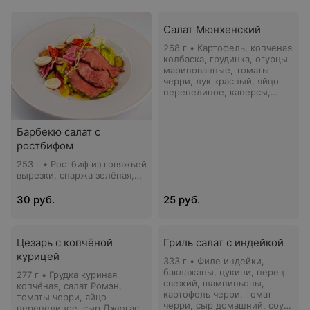
Салат Мюнхенский
268 г • Картофель, копченая
колбаска, грудинка, огурцы
маринованные, томаты
черри, лук красный, яйцо
перепелиное, каперсы,
мёд, горчица французская,
кресс-салат
Барбекю салат с
ростбифом
253 г • Ростбиф из говяжьей
вырезки, спаржа зелёная,
огурцы свежие, томаты
свежие, перец свежий,
30 руб.
25 руб.
томаты черри, микс-салат,
яйцо перепелиное, масло
оливковое, уксус винный,
соус Барбекю, соус Табаско,
Цезарь с копчёной
Гриль салат с индейкой
тимьян, кресс-салат
курицей
333 г • Филе индейки,
баклажаны, цукини, перец
277 г • Грудка куриная
свежий, шампиньоны,
копчёная, салат Ромэн,
картофель черри, томат
томаты черри, яйцо
черри, сыр домашний, соус
перепелиное, сыр Джюгас,