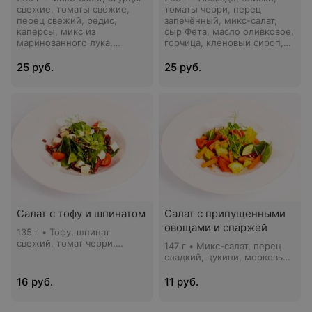
свежие, томаты свежие,
томаты черри, перец
перец свежий, редис,
запечённый, микс-салат,
каперсы, микс из
сыр Фета, масло оливковое,
маринованного лука,
горчица, кленовый сироп,
сливочный сыр, соус
сок лимона, кресс-салат
кунжутный
25 руб.
25 руб.
Салат с тофу и шпинатом
Салат с припущенными
овощами и спаржей
135 г • Тофу, шпинат
свежий, томат черри,
147 г • Микс-салат, перец
томаты вяленые, семена
сладкий, цукини, морковь
тыквы, тимьян, майоран,
мини, спаржа зеленая, соус
масло оливковое, уксус
восточный, Кинза
16 руб.
11 руб.
винный, соевый соус,
кресс-салат