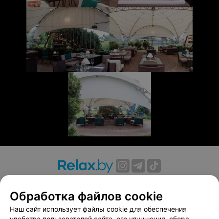
О проекте
Новости проекта
Размещение рекламы
Обработка файлов cookie
Вакансии
Публичный договор
Способы оплаты
Публичный договор по использованию сервиса
Наш сайт использует файлы cookie для обеспечения
«Афиша»
удобства пользователей сайта, его улучшения, сбора